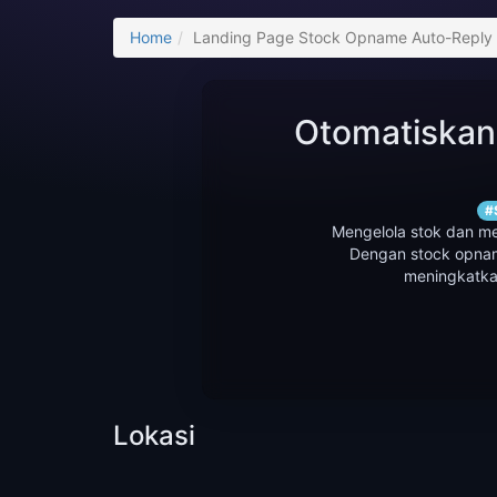
Home
Landing Page Stock Opname Auto-Reply Ch
Otomatiskan
#
Mengelola stok dan m
Dengan stock opname
meningkatkan
Lokasi