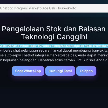
atbot Integrasi Marketplace Bali - Purwokerto
 Pengelolaan Stok dan Balasan
Teknologi Canggih!
StockOpname #AutoReply #Chatbot #IntegrasiMarketplace #Bali #Purwoker
embalas chat pelanggan secara manual dapat membuang banyak w
 auto-reply chatbot integrasi marketplace bali, Anda dapat mening
 kepuasan pelanggan. Dapatkan solusi terbaik untuk bisnis Anda d
Chat WhatsApp
Hubungi Kami
Telepon