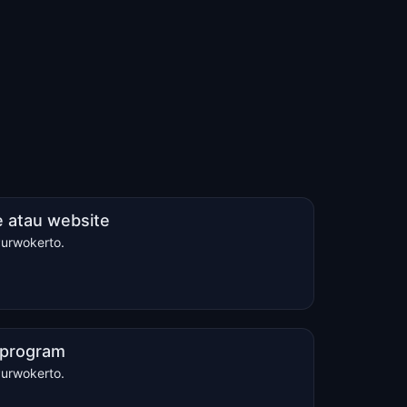
 atau website
Purwokerto.
u program
Purwokerto.