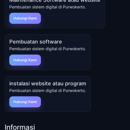
Pembuatan sistem digital di Purwokerto.
Hubungi Kami
Pembuatan software
Pembuatan sistem digital di Purwokerto.
Hubungi Kami
instalasi website atau program
Pembuatan sistem digital di Purwokerto.
Hubungi Kami
Informasi