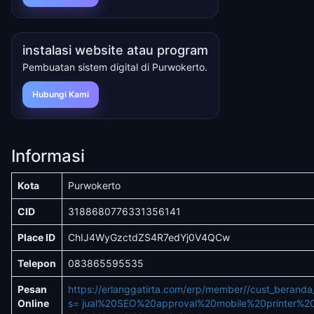
instalasi website atau program
Pembuatan sistem digital di Purwokerto.
Hubungi Kami
Informasi
Kota
Purwokerto
CID
3188680776331356141
Place ID
ChIJ4WyGzctdZS4R7edYj0V4QCw
Telepon
083865595535
Pesan
https://erlanggatirta.com/erp/member//cust_berand
Online
s= jual%20SEO%20approval%20mobile%20printer%2