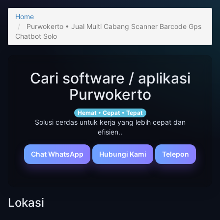
Home
Purwokerto • Jual Multi Cabang Scanner Barcode Gps
Chatbot Solo
Cari software / aplikasi
Purwokerto
Hemat • Cepat • Tepat
Solusi cerdas untuk kerja yang lebih cepat dan
efisien..
Chat WhatsApp
Hubungi Kami
Telepon
Lokasi