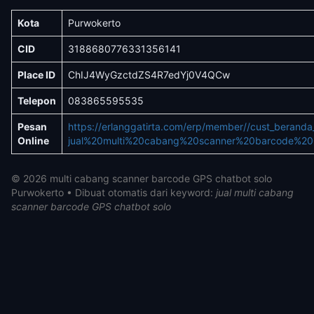
Kota
Purwokerto
CID
3188680776331356141
Place ID
ChIJ4WyGzctdZS4R7edYj0V4QCw
Telepon
083865595535
Pesan
https://erlanggatirta.com/erp/member//cust_berand
Online
jual%20multi%20cabang%20scanner%20barcode%20
© 2026 multi cabang scanner barcode GPS chatbot solo
Purwokerto • Dibuat otomatis dari keyword:
jual multi cabang
scanner barcode GPS chatbot solo