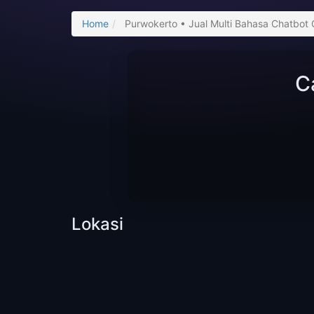
Home
Purwokerto • Jual Multi Bahasa Chatbot 
C
Lokasi