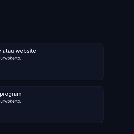
 atau website
Purwokerto.
u program
Purwokerto.