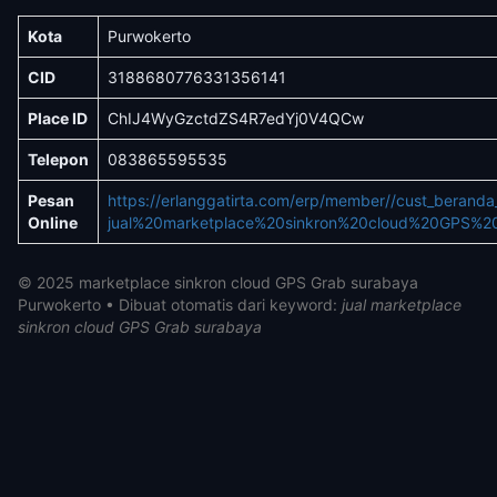
Kota
Purwokerto
CID
3188680776331356141
Place ID
ChIJ4WyGzctdZS4R7edYj0V4QCw
Telepon
083865595535
Pesan
https://erlanggatirta.com/erp/member//cust_berand
Online
jual%20marketplace%20sinkron%20cloud%20GPS%20
© 2025 marketplace sinkron cloud GPS Grab surabaya
Purwokerto • Dibuat otomatis dari keyword:
jual marketplace
sinkron cloud GPS Grab surabaya