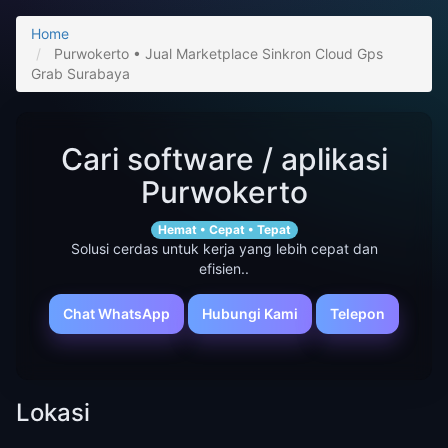
Home
Purwokerto • Jual Marketplace Sinkron Cloud Gps
Grab Surabaya
Cari software / aplikasi
Purwokerto
Hemat • Cepat • Tepat
Solusi cerdas untuk kerja yang lebih cepat dan
efisien..
Chat WhatsApp
Hubungi Kami
Telepon
Lokasi