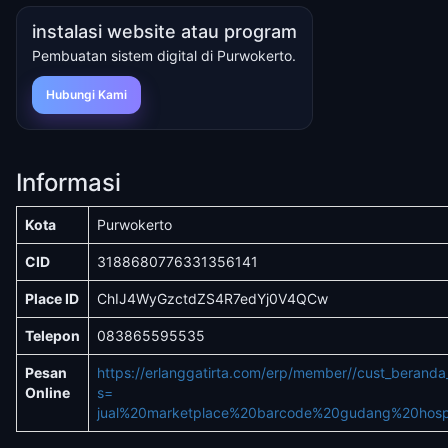
instalasi website atau program
Pembuatan sistem digital di Purwokerto.
Hubungi Kami
Informasi
Kota
Purwokerto
CID
3188680776331356141
Place ID
ChIJ4WyGzctdZS4R7edYj0V4QCw
Telepon
083865595535
Pesan
https://erlanggatirta.com/erp/member//cust_berand
Online
s=
jual%20marketplace%20barcode%20gudang%20hospit