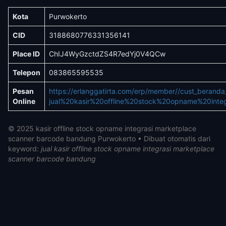
Kota
Purwokerto
CID
3188680776331356141
Place ID
ChIJ4WyGzctdZS4R7edYj0V4QCw
Telepon
083865595535
Pesan
https://erlanggatirta.com/erp/member//cust_berand
Online
jual%20kasir%20offline%20stock%20opname%20int
© 2025 kasir offline stock opname integrasi marketplace
scanner barcode bandung Purwokerto • Dibuat otomatis dari
keyword:
jual kasir offline stock opname integrasi marketplace
scanner barcode bandung