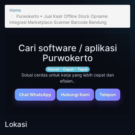
Home
Purwokerto • Jual Kasir Offline Stock Opname
Integrasi Marketplace Scanner Barcode Bandung
Cari software / aplikasi
Purwokerto
Hemat • Cepat • Tepat
Solusi cerdas untuk kerja yang lebih cepat dan
efisien..
Chat WhatsApp
Hubungi Kami
Telepon
Lokasi