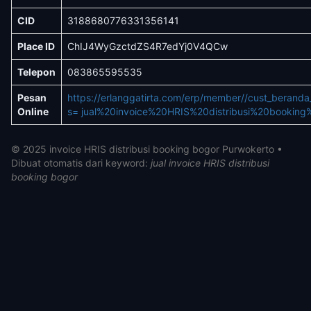
CID
3188680776331356141
Place ID
ChIJ4WyGzctdZS4R7edYj0V4QCw
Telepon
083865595535
Pesan
https://erlanggatirta.com/erp/member//cust_berand
Online
s= jual%20invoice%20HRIS%20distribusi%20booking
© 2025 invoice HRIS distribusi booking bogor Purwokerto •
Dibuat otomatis dari keyword:
jual invoice HRIS distribusi
booking bogor