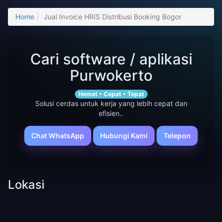
Home
Jual Invoice HRIS Distribusi Booking Bogor
Cari software / aplikasi
Purwokerto
Hemat • Cepat • Tepat
Solusi cerdas untuk kerja yang lebih cepat dan
efisien..
Chat WhatsApp
Hubungi Kami
Telepon
Lokasi