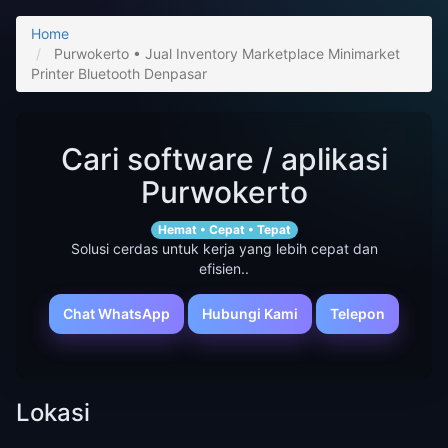
Home
Purwokerto • Jual Inventory Marketplace Minimarket
Printer Bluetooth Denpasar
Cari software / aplikasi
Purwokerto
Hemat • Cepat • Tepat
Solusi cerdas untuk kerja yang lebih cepat dan
efisien..
Chat WhatsApp
Hubungi Kami
Telepon
Lokasi