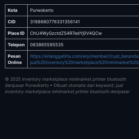
Kota
Purwokerto
CID
3188680776331356141
Place ID
ChIJ4WyGzctdZS4R7edYj0V4QCw
Telepon
083865595535
Pesan
https://erlanggatirta.com/erp/member//cust_berand
Online
jual%20inventory%20marketplace%20minimarket%20
© 2025 inventory marketplace minimarket printer bluetooth
denpasar Purwokerto • Dibuat otomatis dari keyword:
jual
inventory marketplace minimarket printer bluetooth denpasar