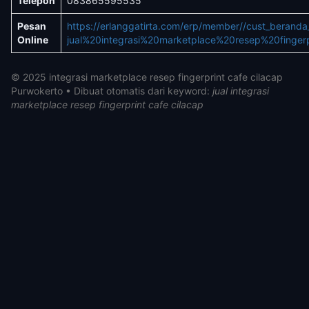
Telepon
083865595535
Pesan
https://erlanggatirta.com/erp/member//cust_berand
Online
jual%20integrasi%20marketplace%20resep%20finger
© 2025 integrasi marketplace resep fingerprint cafe cilacap
Purwokerto • Dibuat otomatis dari keyword:
jual integrasi
marketplace resep fingerprint cafe cilacap