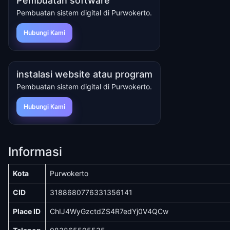
Pembuatan software
Pembuatan sistem digital di Purwokerto.
Hubungi Kami
instalasi website atau program
Pembuatan sistem digital di Purwokerto.
Hubungi Kami
Informasi
Kota
Purwokerto
CID
3188680776331356141
Place ID
ChIJ4WyGzctdZS4R7edYj0V4QCw