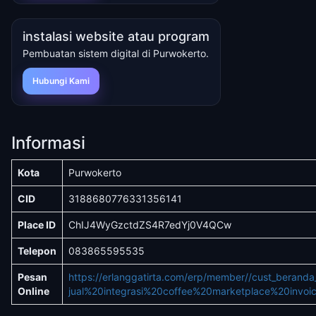
instalasi website atau program
Pembuatan sistem digital di Purwokerto.
Hubungi Kami
Informasi
Kota
Purwokerto
CID
3188680776331356141
Place ID
ChIJ4WyGzctdZS4R7edYj0V4QCw
Telepon
083865595535
Pesan
https://erlanggatirta.com/erp/member//cust_berand
Online
jual%20integrasi%20coffee%20marketplace%20invo