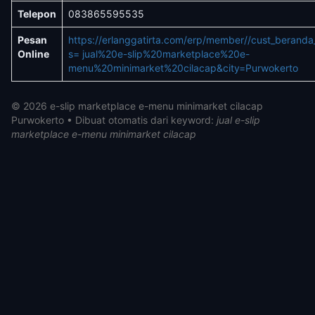
Telepon
083865595535
Pesan
https://erlanggatirta.com/erp/member//cust_berand
Online
s= jual%20e-slip%20marketplace%20e-
menu%20minimarket%20cilacap&city=Purwokerto
© 2026 e-slip marketplace e-menu minimarket cilacap
Purwokerto • Dibuat otomatis dari keyword:
jual e-slip
marketplace e-menu minimarket cilacap