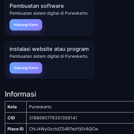
Pembuatan software
Pembuatan sistem digital di Purwokerto.
Hubungi Kami
instalasi website atau program
Pembuatan sistem digital di Purwokerto.
Hubungi Kami
Informasi
Kota
Purwokerto
CID
3188680776331356141
Place ID
ChIJ4WyGzctdZS4R7edYj0V4QCw