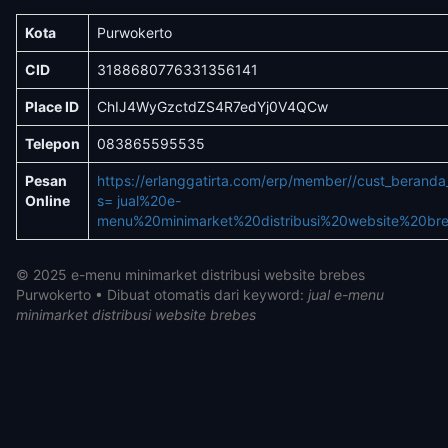
Kota
Purwokerto
CID
3188680776331356141
Place ID
ChIJ4WyGzctdZS4R7edYj0V4QCw
Telepon
083865595535
Pesan
https://erlanggatirta.com/erp/member//cust_berand
Online
s= jual%20e-
menu%20minimarket%20distribusi%20website%20bre
© 2025 e-menu minimarket distribusi website brebes
Purwokerto • Dibuat otomatis dari keyword:
jual e-menu
minimarket distribusi website brebes