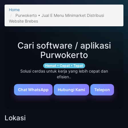
Home
Purwokerto • Jual E Menu Minimarket Distribusi
Website Brebes
Cari software / aplikasi
Purwokerto
Hemat • Cepat • Tepat
Solusi cerdas untuk kerja yang lebih cepat dan
efisien..
Chat WhatsApp
Hubungi Kami
Telepon
Lokasi