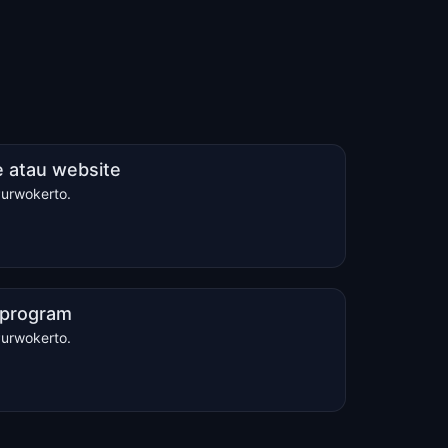
 atau website
Purwokerto.
u program
Purwokerto.