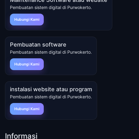
Pembuatan sistem digital di Purwokerto.
Hubungi Kami
Pembuatan software
Pembuatan sistem digital di Purwokerto.
Hubungi Kami
instalasi website atau program
Pembuatan sistem digital di Purwokerto.
Hubungi Kami
Informasi