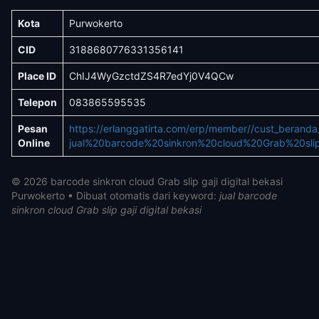
Kota
Purwokerto
CID
3188680776331356141
Place ID
ChIJ4WyGzctdZS4R7edYj0V4QCw
Telepon
083865595535
Pesan
https://erlanggatirta.com/erp/member//cust_berand
Online
jual%20barcode%20sinkron%20cloud%20Grab%20slip
© 2026 barcode sinkron cloud Grab slip gaji digital bekasi
Purwokerto • Dibuat otomatis dari keyword:
jual barcode
sinkron cloud Grab slip gaji digital bekasi