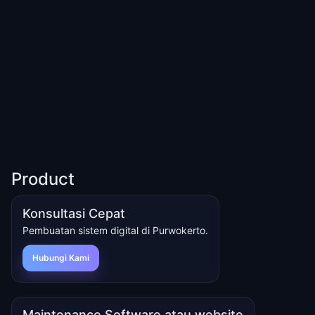
Product
Konsultasi Cepat
Pembuatan sistem digital di Purwokerto.
Hubungi Kami
Maintenance Software atau website