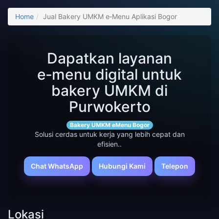
Home
Jual Bakery UMKM e‑Menu Aplikasi Bogor
Dapatkan layanan
e‑menu digital untuk
bakery UMKM di
Purwokerto
Bakery UMKM eMenu Bogor
Solusi cerdas untuk kerja yang lebih cepat dan
efisien..
Chat WhatsApp
Hubungi Kami
Telepon
Lokasi