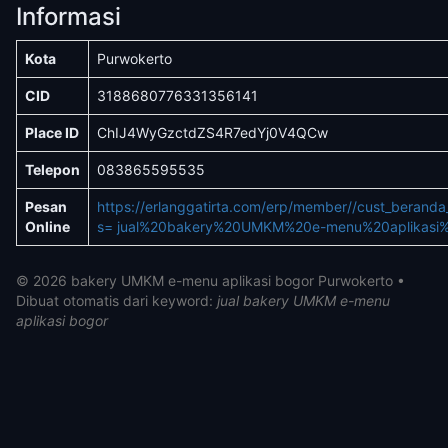
Informasi
Kota
Purwokerto
CID
3188680776331356141
Place ID
ChIJ4WyGzctdZS4R7edYj0V4QCw
Telepon
083865595535
Pesan
https://erlanggatirta.com/erp/member//cust_berand
Online
s= jual%20bakery%20UMKM%20e-menu%20aplikasi%
© 2026 bakery UMKM e-menu aplikasi bogor Purwokerto •
Dibuat otomatis dari keyword:
jual bakery UMKM e-menu
aplikasi bogor