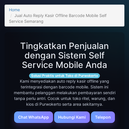
Home
Jual Auto Reply Kasir Offline Barcode Mobile Self
Service Semarang
Tingkatkan Penjualan
dengan Sistem Self
Service Mobile Anda
Solusi Praktis untuk Toko di Purwokerto
Kami menyediakan auto reply kasir offline yang
terintegrasi dengan barcode mobile. Sistem ini
membantu pelanggan melakukan pembayaran sendiri
tanpa perlu antri. Cocok untuk toko ritel, warung, dan
kios di Purwokerto serta area sekitarnya.
Chat WhatsApp
Hubungi Kami
Telepon