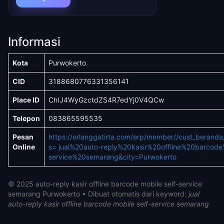
Informasi
Kota
Purwokerto
CID
3188680776331356141
Place ID
ChIJ4WyGzctdZS4R7edYj0V4QCw
Telepon
083865595535
Pesan
https://erlanggatirta.com/erp/member//cust_berand
Online
s= jual%20auto-reply%20kasir%20offline%20barcod
service%20semarang&city=Purwokerto
© 2025 auto-reply kasir offline barcode mobile self-service
semarang Purwokerto • Dibuat otomatis dari keyword:
jual
auto-reply kasir offline barcode mobile self-service semarang