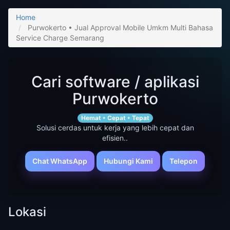
Home
Purwokerto • Jual Approval Mobile Umkm Multi Bahasa
Service Charge Semarang
Cari software / aplikasi
Purwokerto
Hemat • Cepat • Tepat
Solusi cerdas untuk kerja yang lebih cepat dan
efisien..
Chat WhatsApp
Hubungi Kami
Telepon
Lokasi