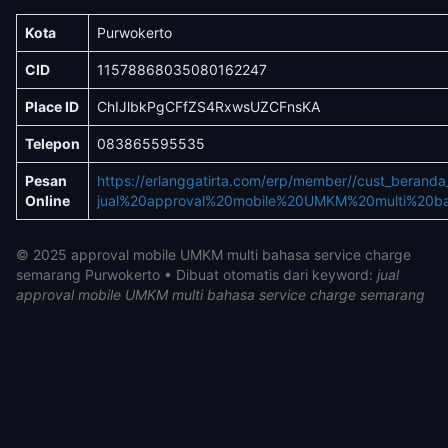
Kota
Purwokerto
CID
11578868035080162247
Place ID
ChIJlbkPgCFfZS4RxwsUZCFnsKA
Telepon
083865595535
Pesan
https://erlanggatirta.com/erp/member//cust_berand
Online
jual%20approval%20mobile%20UMKM%20multi%20ba
© 2025 approval mobile UMKM multi bahasa service charge
semarang Purwokerto • Dibuat otomatis dari keyword:
jual
approval mobile UMKM multi bahasa service charge semarang