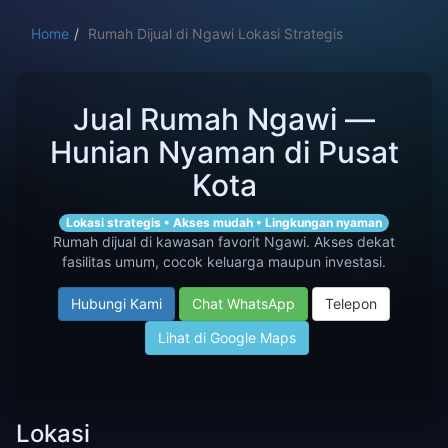
Home
Rumah Dijual di Ngawi Lokasi Strategis
Jual Rumah Ngawi —
Hunian Nyaman di Pusat
Kota
Lokasi strategis • Akses mudah • Lingkungan nyaman
Rumah dijual di kawasan favorit Ngawi. Akses dekat
fasilitas umum, cocok keluarga maupun investasi.
Hubungi Kami
Chat WhatsApp
Telepon
Lihat di Google Maps
Lokasi