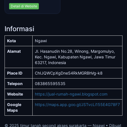
Detail di Website
Informasi
Kota
Ngawi
Alamat
Jl. Hasanudin No.28, Winong, Margomulyo,
Kec. Ngawi, Kabupaten Ngawi, Jawa Timur
63217, Indonesia
Place ID
ChIJQWCpXgDneS4RkMGRBhVg-k8
Telepon
083865595535
Website
https://jual-rumah-ngawi.blogspot.com
Google
https://maps.app.goo.gl/JSTvcLi155E4G78F7
Maps
© 2025 timur tanah second akses surakarta — Ngawi • Dibuat