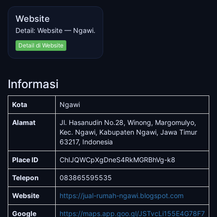
Website
Detail: Website — Ngawi.
Detail di Website
Informasi
Kota
Ngawi
Alamat
Jl. Hasanudin No.28, Winong, Margomulyo,
Kec. Ngawi, Kabupaten Ngawi, Jawa Timur
63217, Indonesia
Place ID
ChIJQWCpXgDneS4RkMGRBhVg-k8
Telepon
083865595535
Website
https://jual-rumah-ngawi.blogspot.com
Google
https://maps.app.goo.gl/JSTvcLi155E4G78F7