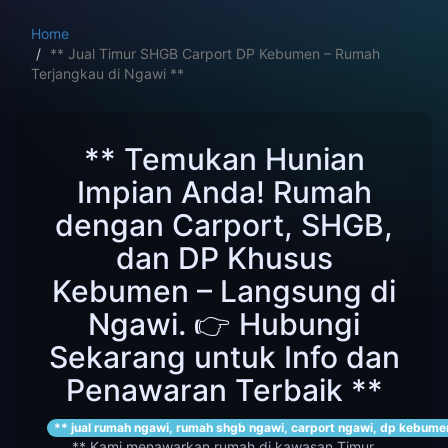
Home
** Jual Timur SHGB Carport DP Kebumen – Rumah
Terjangkau di Ngawi **
** Temukan Hunian
Impian Anda! Rumah
dengan Carport, SHGB,
dan DP Khusus
Kebumen – Langsung di
Ngawi. 👉 Hubungi
Sekarang untuk Info dan
Penawaran Terbaik **
** jual rumah ngawi, rumah shgb ngawi, carport ngawi, dp kebumen
** Kami menawarkan rumah di kawasan Timur,