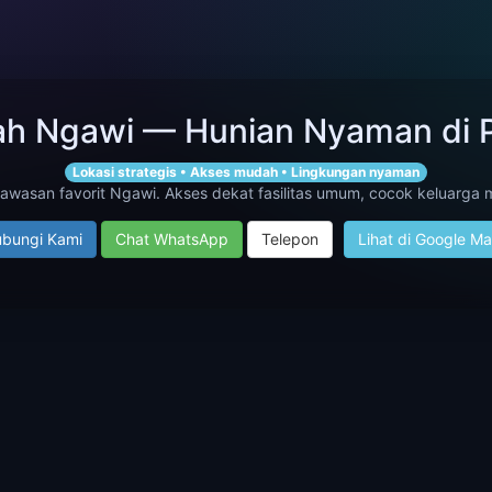
ah Ngawi — Hunian Nyaman di P
Lokasi strategis • Akses mudah • Lingkungan nyaman
kawasan favorit Ngawi. Akses dekat fasilitas umum, cocok keluarga 
bungi Kami
Chat WhatsApp
Telepon
Lihat di Google M