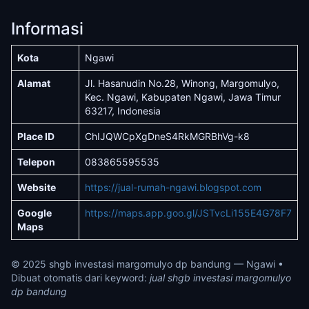
Informasi
Kota
Ngawi
Alamat
Jl. Hasanudin No.28, Winong, Margomulyo,
Kec. Ngawi, Kabupaten Ngawi, Jawa Timur
63217, Indonesia
Place ID
ChIJQWCpXgDneS4RkMGRBhVg-k8
Telepon
083865595535
Website
https://jual-rumah-ngawi.blogspot.com
Google
https://maps.app.goo.gl/JSTvcLi155E4G78F7
Maps
© 2025 shgb investasi margomulyo dp bandung — Ngawi •
Dibuat otomatis dari keyword:
jual shgb investasi margomulyo
dp bandung