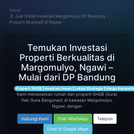
Home
Jual SHGB Investasi Margomulyo DP Bandung –
Properti Eksklusif di Ngawi
Temukan Investasi
Properti Berkualitas di
Margomulyo, Ngawi –
Mulai dari DP Bandung
Properti SHGB | Investasi Aman | Lokasi Strategis | Harga Kompetit
Kami menawarkan rumah dan properti SHGB (Surat
Hak Guna Bangunan) di kawasan Margomulyo,
Ngawi, dengan
Hubungi Kami
Chat WhatsApp
Telepon
Lihat di Google Maps