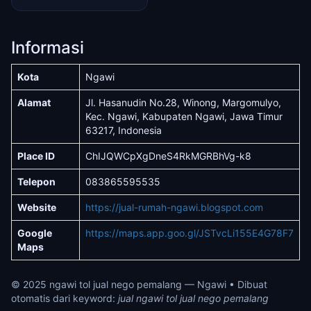
Informasi
Kota
Ngawi
Alamat
Jl. Hasanudin No.28, Winong, Margomulyo,
Kec. Ngawi, Kabupaten Ngawi, Jawa Timur
63217, Indonesia
Place ID
ChIJQWCpXgDneS4RkMGRBhVg-k8
Telepon
083865595535
Website
https://jual-rumah-ngawi.blogspot.com
Google
https://maps.app.goo.gl/JSTvcLi155E4G78F7
Maps
© 2025 ngawi tol jual nego pemalang — Ngawi • Dibuat
otomatis dari keyword:
jual ngawi tol jual nego pemalang