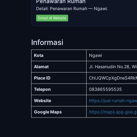
Penawaran Rumah
Detail: Penawaran Rumah — Ngawi.
Detail di Website
Informasi
Kota
Ngawi
Alamat
Jl. Hasanudin No.28, W
Place ID
ChIJQWCpXgDneS4Rk
Telepon
083865595535
Website
https://jual-rumah-nga
Google Maps
https://maps.app.goo.