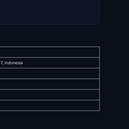
7, Indonesia