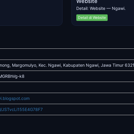
Website
Detail: Website — Ngawi.
Detail di Website
inong, Margomulyo, Kec. Ngawi, Kabupaten Ngawi, Jawa Timur 6321
MGRBhVg-k8
wi.blogspot.com
gl/JSTvcLi155E4G78F7