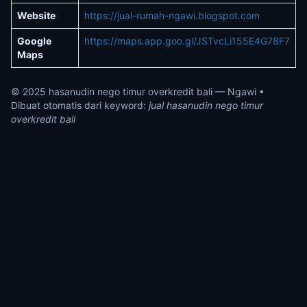
Website
https://jual-rumah-ngawi.blogspot.com
Google
https://maps.app.goo.gl/JSTvcLi155E4G78F7
Maps
© 2025 hasanudin nego timur overkredit bali — Ngawi •
Dibuat otomatis dari keyword:
jual hasanudin nego timur
overkredit bali