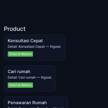
Product
Konsultasi Cepat
Detail: Konsultasi Cepat — Ngawi.
Detail di Website
Cari rumah
Detail: Cari rumah — Ngawi.
Detail di Website
Penawaran Rumah