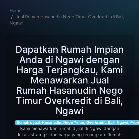
Home
Jual Rumah Hasanudin Nego Timur Overkredit di Bali,
Ngawi
Dapatkan Rumah Impian
Anda di Ngawi dengan
Harga Terjangkau, Kami
Menawarkan Jual
Rumah Hasanudin Nego
Timur Overkredit di Bali,
Ngawi
Rumah dijual, Hasanudin, Nego Timur, Overkredit, Bali, Ngawi, Prop
Kami menawarkan rumah dijual di Ngawi dengan
lokasi strategis dan harga yang terjangkau. Rumah