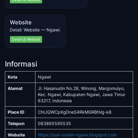
Website
Detail: Website — Ngawi.
Detail di Website
Informasi
Kota
Ngawi
Alamat
Jl. Hasanudin No.28, Winong, Margomulyo,
Kec. Ngawi, Kabupaten Ngawi, Jawa Timur
63217, Indonesia
Place ID
ChIJQWCpXgDneS4RkMGRBhVg-k8
Telepon
083865595535
Website
https://jual-rumah-ngawi.blogspot.com